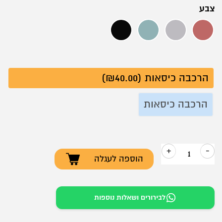
צבע
אדום
אפור
ירוק
שחור
הרכבה כיסאות (₪40.00)
הרכבה כיסאות
+
-
הוספה לעגלה
כמות
של
כסא
לבירורים ושאלות נוספות
מנהלים
–