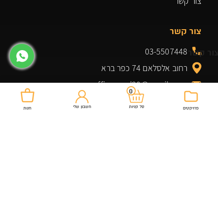
צור קשר
צור קשר
03-5507448
ור קשר
רחוב אלסלאם 74 כפר ברא
officeroyal20@gmail.com
0
חשבון שלי
סל קניות
פרויקטים
חנות
מוצרים שלנו
שולחנות למשרד
כיסא מנהל
ארונות ומגירות למשרד
כיסא מזכירה
גיימינג
שולחנות
שולחן ביתי למשרד
ארונות אחסון
ארונות אחסון ומדפים
משרדים