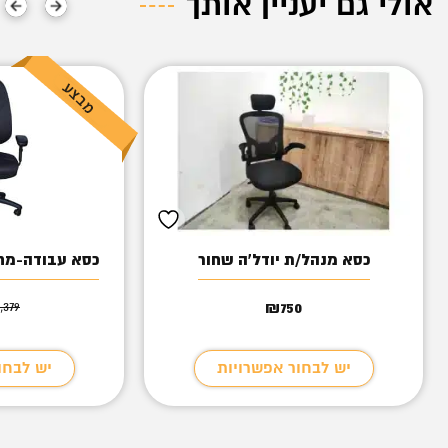
אולי גם יעניין אותך
כסא מנהל/ת יודל'ה שחור
כסא עבודה-מח
1,379
₪
750
יש לבחור אפשרויות
יש לבחו