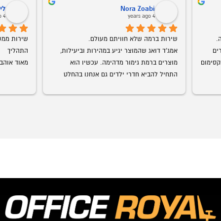
ליזה בחרך
ב
o
4 years ago
שירות ממש מעולה עם יחס טוב עד גמר 
אמג'ד דואג שהמוצר יגיע במהירות וביעילות, 
התהליך
מוצרים ברמת גימור מדהימה. עכשיו הוא 
מאוד אוהבת
התחיל להביא חדרי ילדים גם אנחנו בהחלט 
עמג'אד, 
רצוני, תו
שיש. כל 