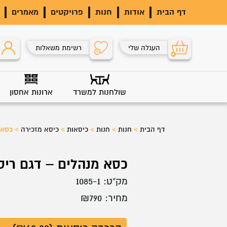
דף הבית
אודות
חנות
פרויקטים
מאמרים
העגלה שלי
רשימת משאלות
0
0
שולחנות למשרד
ארונות אחסון
דף הבית
>
חנות
>
חנות
>
כיסאות
>
כיסא מזכירה
>
כסא 
כסא מנהלים – דגם ריס
מק"ט:
1085-1
מחיר:
790
₪