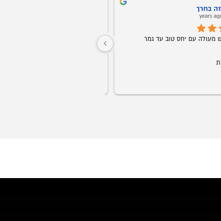
ני אריאב
Oz Buba
5 years ago
5 years ag
חברים אני ממליץ על אופיס רויאל מכל הלב! 
שירות ויחס אישי החל מהשניה הראשונה. 
התקשרתי ומיד שלחו לי דגמים לבקשתי 
ממש נדיר בנוף העסקים בארצנו.
בוואצאפ, תוך יעוץ והכוונה של מה כדאי עפ"י 
הצורך. קיבלתי ליווי אישי של של בחור בשם 
גבר שבגברים.
הזמנתי ביום חמישי סט שלם חלומי למשרד 
בעיכוב של כמה ימים.
וכבר ביום ראשון הכל היה מורכב לשביעות 
ך יומיים בלבד!
אני ממליץ לכל מי שמחפש ריהוט משרדי, 
ליהנות ממוצרי פרמיום, במחירים הכי טובים 
המשרדים ועד לקבלת הריהוט והרכ
הכבוד לכם ותמשיכו כך!
מלא.
💖🏆🥇