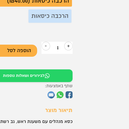
הרכבה כיסאות (₪40.00)
הרכבה כיסאות
-
+
הוספה לסל
כמות
של
כסא
לבירורים ושאלות נוספות
מנהלים
–
שתף באמצעות:
דגם
ריספקט
תיאור מוצר
גבוה
כסא מנהלים עם משענת ראש, גב רשת וי