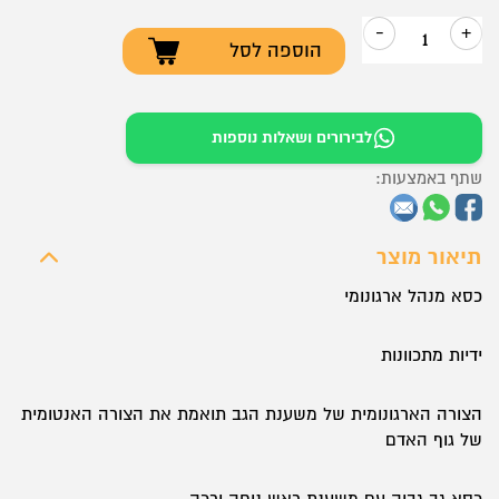
-
+
הוספה לסל
כמות
של
כסא
לבירורים ושאלות נוספות
מנהל
שתף באמצעות:
ארגונומי
ידיות
מתכווננות
תיאור מוצר
Metta
כסא מנהל ארגונומי
set
18
ידיות מתכוונות
הצורה הארגונומית של משענת הגב תואמת את הצורה האנטומית
של גוף האדם
כסא גב גבוה עם משענת ראש נוחה ורכה