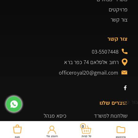
פרויקטים
צור קשר
צור קשר
03-5507448
רחוב אלסלאם 74 כפר ברא
officeroyal20@gmail.com
ור קשר
מוצרים שלנו
שולחנות למשרד
כיסא מנהל
ארונות ומגירות למשרד
כיסא מזכירה
0
גיימינג
שולחנות
חשבון שלי
סל קניות
פרויקטים
חנות