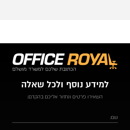
ממליץ בחום על אופיס רויאל.  ככול ויהיו לי צרכים עתידים 
לבטח אעדיף להשתמש בהם.
למידע נוסף ולכל שאלה
השאירו פרטים ונחזור אליכם בהקדם!