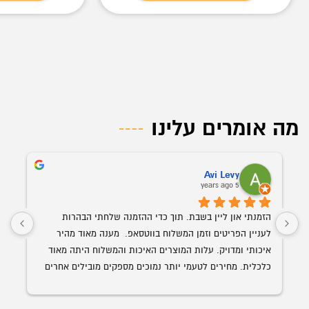
מה אומרים עלינו
Avi Levy
5 years ago
הזמנתי און ליין בשבת. תוך כדי ההזמנה שלחתי הבהרות 
לעניין הפריטים וזמן המשלוח בווטסאפ.  מענה מאוד מהיר 
איכותי ומדויק. עלות המוצרים האיכות והמשלוח היתה מאוד 
כלכלית. מחירים לטעמי יותר נמוכים מספקים מובילים אחרים 
השולחן הנבחר 
עם איכות ושירות הרבה יותר גבוה. האספקה היתה תוך פחות 
מ-24 שעות מההזמנה.