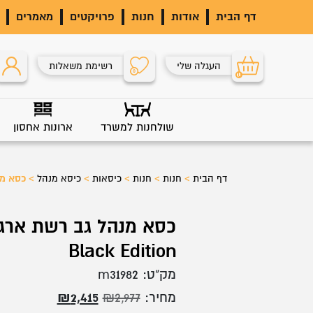
דף הבית
אודות
חנות
פרויקטים
מאמרים
העגלה שלי
רשימת משאלות
0
0
שולחנות למשרד
ארונות אחסון
דף הבית
>
חנות
>
חנות
>
כיסאות
>
כיסא מנהל
>
כסא מנהל 
כסא מנהל גב רשת ארגו
Black Edition
מק"ט:
m31982
המחיר
המחיר
מחיר:
2,977
₪
2,415
₪