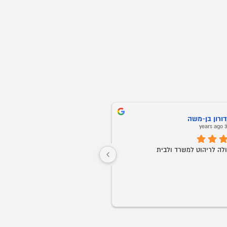
Vitali Kushnir
3 years ago
ולבית
שירות ברמה הכי גבוהה! אין דברים כאלה. 
מוצרים באיכות גבוהה, שירות ממש מהירים 
ומקצוענים. פחות משבוע סיפקו הכל במקסימום 
האולימפי! ממליץ לכולם בחום!