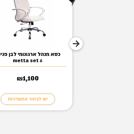
KRA
כסא מנהל ארגונומי לבן פני
metta set 6
1,150
₪
1,100
₪
בחור אפשרויות
יש לבחור אפשרויות