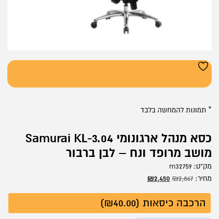
* תמונות להמחשה בלבד
כסא מנהל ארגונומי Samurai KL-3.04
מושב מרופד ונח – לבן ברבור
מק"ט:
m32759
המחיר
המחיר
מחיר:
2,867
₪
2,450
₪
המקורי
הנוכחי
הרכבה כיסאות (₪40.00)
היה:
הוא:
₪2,450.
₪2,867.