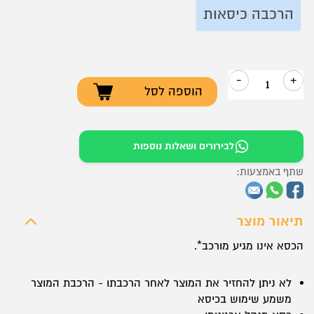
הרכבה כיסאות
-
+
הוספה לסל
כמות
של
כסא
לבירורים ושאלות נוספות
מנהל
שתף באמצעות:
ארגונומי
Samurai
KL-
תיאור מוצר
3.04
הכסא אינו מגיע מורכב*.
מושב
מרופד
לא ניתן להחזיר את המוצר לאחר הרכבתו - הרכבת המוצר
משמע שימוש בכיסא
ונח