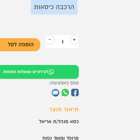
₪1,199.
₪1,450.
הרכבה כיסאות
-
+
הוספה לסל
כמות
של
כסא
לבירורים ושאלות נוספות
מנהל/ת
גב
שתף באמצעות:
גבוה
דגם
תיאור מוצר
סטיפ
כסא מנהל/ת אריאל
מרופד ומאוד נפוח