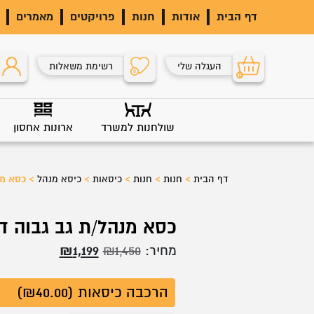
דף הבית
אודות
חנות
פרויקטים
מאמרים
העגלה שלי
רשימת משאלות
0
0
שולחנות למשרד
ארונות אחסון
דף הבית
>
חנות
>
חנות
>
כיסאות
>
כיסא מנהל
>
כסא מנ
כסא מנהל/ת גב גבוה ד
המחיר
המחיר
מחיר:
1,450
₪
1,199
₪
המקורי
הנוכחי
הרכבה כיסאות (₪40.00)
היה:
הוא: