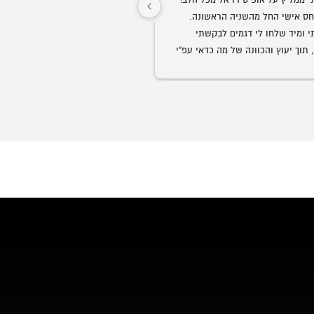
שירות ויחס אישי החל מהשניה הראשונה. 
התקשרתי ומיד שלחו לי דגמים לבקשתי 
ממש נדיר בנוף העסקים בארצנו.
בוואצאפ, תוך יעוץ והכוונה של מה כדאי עפ"י 
הצורך. קיבלתי ליווי אישי של של בחור בשם 
גבר שבגברים.
הזמנתי ביום חמישי סט שלם חלומי למשרד 
בעיכוב של כמה ימים.
וכבר ביום ראשון הכל היה מורכב לשביעות 
ך יומיים בלבד!
אני ממליץ לכל מי שמחפש ריהוט משרדי, 
ליהנות ממוצרי פרמיום, במחירים הכי טובים 
המשרדים ועד לקבלת הריהוט והרכ
הכבוד לכם ותמשיכו כך!
מלא.
💖🏆🥇