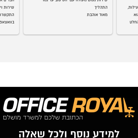
אמג'ד דואג שהמוצר יגיע במהירות וביעילות, 
התהליך
מוצרים ברמת גימור מדהימה. עכשיו הוא 
מאוד אוהבת
התחיל להביא חדרי ילדים גם אנחנו בהחלט 
עמג'אד, 
רצוני, תו
שיש. כל 
למידע נוסף ולכל שאלה