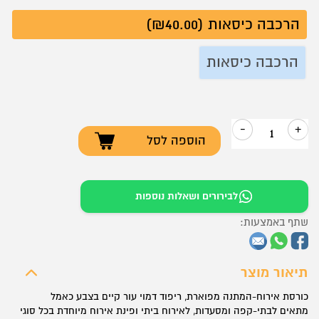
הרכבה כיסאות (₪40.00)
הרכבה כיסאות
-
+
הוספה לסל
כמות
של
לפיד
לבירורים ושאלות נוספות
כורסת
שתף באמצעות:
אירוח
מעוצבת
דמוי
תיאור מוצר
עור
כורסת אירוח-המתנה מפוארת, ריפוד דמוי עור קיים בצבע כאמל
מתאים לבתי-קפה ומסעדות, לאירוח ביתי ופינת אירוח מיוחדת בכל סוגי
כאמל