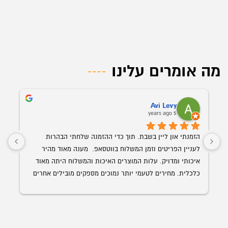
מה אומרים עלינו
Avi Levy
5 years ago
הזמנתי און ליין בשבת. תוך כדי ההזמנה שלחתי הבהרות 
לעניין הפריטים וזמן המשלוח בווטסאפ.  מענה מאוד מהיר 
איכותי ומדויק. עלות המוצרים האיכות והמשלוח היתה מאוד 
כלכלית. מחירים לטעמי יותר נמוכים מספקים מובילים אחרים 
השולחן הנבחר 
עם איכות ושירות הרבה יותר גבוה. האספקה היתה תוך פחות 
מ-24 שעות מההזמנה.
ממליץ בחום על אופיס רויאל.  ככול ויהיו לי צרכים עתידים 