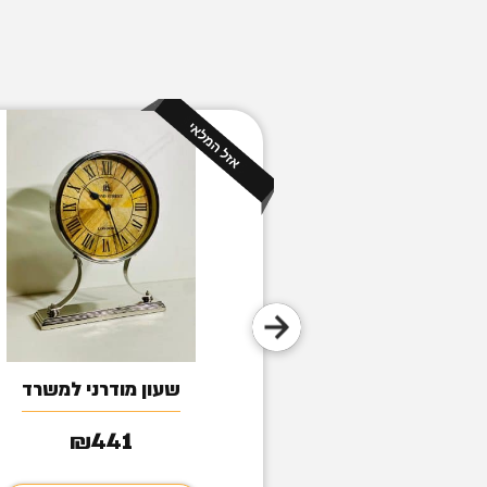
פסל נמר
שעון מודרני למשרד
441
314
₪
₪