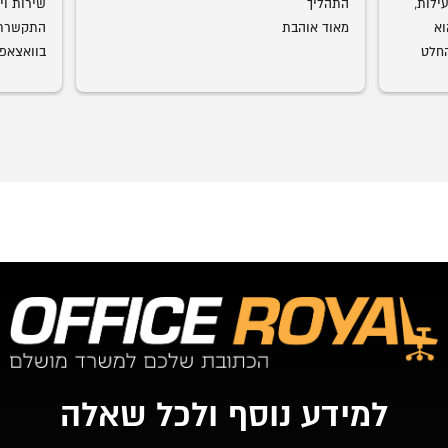
אמג'ד דואג שהמוצר יגיע במהירות וביעילות, 
התהליך
מוצרים ברמת גימור מדהימה. עכשיו הוא 
מאוד אוהבת
התחיל להביא חדרי ילדים גם אנחנו בהחלט 
עמג'אד, 
רצוני, תו
שיש. כל 
למידע נוסף ולכל שאלה