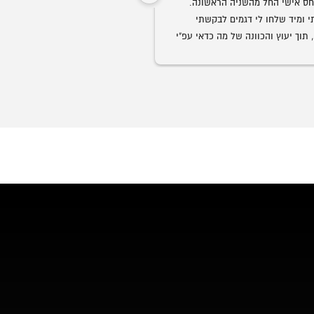
שירות ויחס אישי החל מהשניה הראשונה. 
התקשרתי ומיד שלחו לי דגמים לבקשתי 
ממש נדיר בנוף העסקים בארצנו.
בוואצאפ, תוך יעוץ והכוונה של מה כדאי עפ"י 
הצורך. קיבלתי ליווי אישי של של בחור בשם 
גבר שבגברים.
הזמנתי ביום חמישי סט שלם חלומי למשרד 
בעיכוב של כמה ימים.
וכבר ביום ראשון הכל היה מורכב לשביעות 
ך יומיים בלבד!
אני ממליץ לכל מי שמחפש ריהוט משרדי, 
ליהנות ממוצרי פרמיום, במחירים הכי טובים 
המשרדים ועד לקבלת הריהוט והרכ
הכבוד לכם ותמשיכו כך!
מלא.
💖🏆🥇