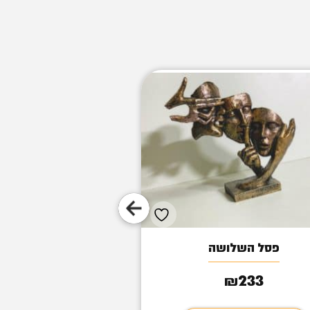
פסל השלושה
פסל צבי
147
233
₪
₪