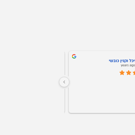
בני אריאב
5 years ago
שירות ממש מעולה עם יחס טוב עד גמר 
חברים אני ממליץ על אופיס רויאל מכל הלב! 
שירות ויחס אישי החל מהשניה הראשונה. 
התקשרתי ומיד שלחו לי דגמים לבקשתי 
בוואצאפ, תוך יעוץ והכוונה של מה כדאי עפ"י 
הצורך. קיבלתי ליווי אישי של של בחור בשם 
עמג'אד, גבר שבגברים.
הזמנתי ביום חמישי סט שלם חלומי למשרד 
וכבר ביום ראשון הכל היה מורכב לשביעות 