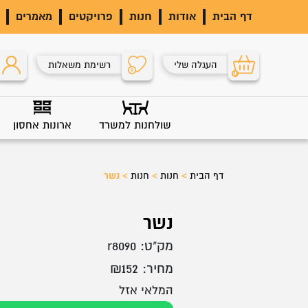
דף הבית
אודות
חנות
פרויקטים
מאמרים
העגלה שלי
רשימת משאלות
0
0
שולחנות למשרד
ארונות אחסון
דף הבית
>
חנות
>
חנות
>
נשר
נשר
מק"ט:
r8090
מחיר:
152
₪
המלאי אזל