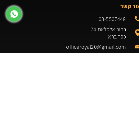
ור קשר
03-5507448
רחוב אלסלאם 74
כפר ברא
officeroyal20@gmail.com