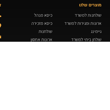
מוצרים שלנו
צ
שולחנות למשרד
כיסא מנהל
ארונות ומגירות למשרד
כיסא מזכירה
גיימינג
שולחנות
שולחן ביתי למשרד
ארונות אחסון
ארונות אחסון ומדפים
משרדים
כורסאות ופינות ישיבה
תקנון האתר
כיסאות