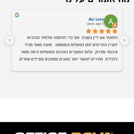
Avi Levy
5 years ago
הזמנתי און ליין בשבת. תוך כדי ההזמנה שלחתי הבהרות 
לעניין הפריטים וזמן המשלוח בווטסאפ.  מענה מאוד מהיר 
איכותי ומדויק. עלות המוצרים האיכות והמשלוח היתה מאוד 
כלכלית. מחירים לטעמי יותר נמוכים מספקים מובילים אחרים 
השולחן הנבחר 
עם איכות ושירות הרבה יותר גבוה. האספקה היתה תוך פחות 
מ-24 שעות מההזמנה.
ממליץ בחום על אופיס רויאל.  ככול ויהיו לי צרכים עתידים 
לבטח אעדיף להשתמש בהם.