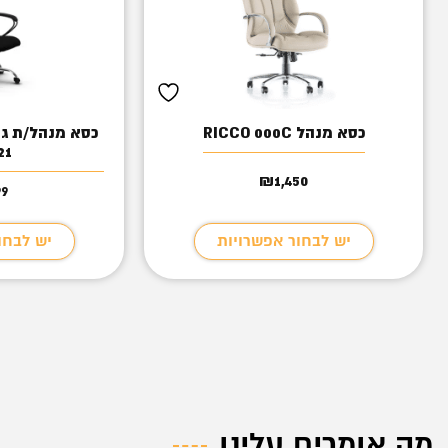
כסא מנהל RICCO 000C
21 שחו
₪
1,450
99
יש לבחור אפשרויות
יש לבחו
מה אומרים עלינו