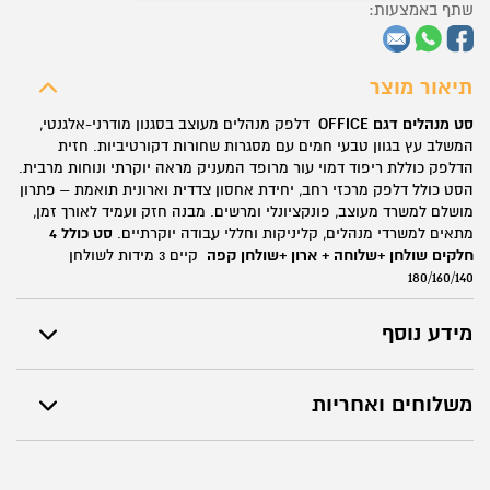
שתף באמצעות:
דגם
OFFICE
תיאור מוצר
סט מנהלים דגם OFFICE
דלפק מנהלים מעוצב בסגנון מודרני-אלגנטי,
המשלב עץ בגוון טבעי חמים עם מסגרות שחורות דקורטיביות. חזית
הדלפק כוללת ריפוד דמוי עור מרופד המעניק מראה יוקרתי ונוחות מרבית.
הסט כולל דלפק מרכזי רחב, יחידת אחסון צדדית וארונית תואמת – פתרון
מושלם למשרד מעוצב, פונקציונלי ומרשים. מבנה חזק ועמיד לאורך זמן,
מתאים למשרדי מנהלים, קליניקות וחללי עבודה יוקרתיים.
סט כולל 4
חלקים שולחן +שלוחה + ארון +שולחן קפה
קיים 3 מידות לשולחן
180/160/140
מידע נוסף
משלוחים ואחריות