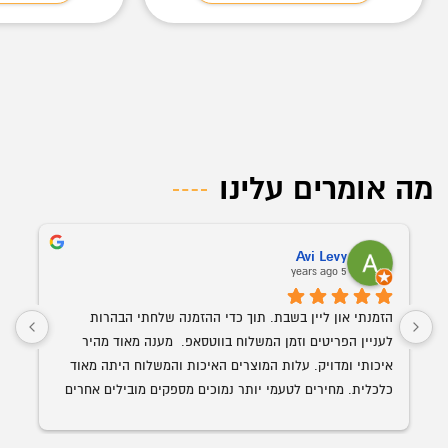
מה אומרים עלינו
Avi Levy
5 years ago
הזמנתי און ליין בשבת. תוך כדי ההזמנה שלחתי הבהרות 
לעניין הפריטים וזמן המשלוח בווטסאפ.  מענה מאוד מהיר 
איכותי ומדויק. עלות המוצרים האיכות והמשלוח היתה מאוד 
כלכלית. מחירים לטעמי יותר נמוכים מספקים מובילים אחרים 
השולחן הנבחר 
עם איכות ושירות הרבה יותר גבוה. האספקה היתה תוך פחות 
מ-24 שעות מההזמנה.