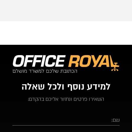
ממליץ בחום על אופיס רויאל.  ככול ויהיו לי צרכים עתידים 
לבטח אעדיף להשתמש בהם.
למידע נוסף ולכל שאלה
השאירו פרטים ונחזור אליכם בהקדם!