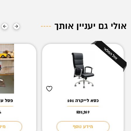
אולי גם יעניין אותך
כסא לייקרה 101
פסל עור
4
₪
1,269
מידע נוסף
מיד