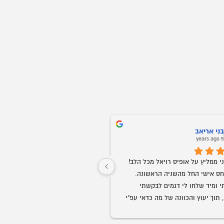
ני אריאב
Oz Buba
5 years ago
5 years ag
חברים אני ממליץ על אופיס רויאל מכל הלב! 
שירות ויחס אישי החל מהשניה הראשונה. 
התקשרתי ומיד שלחו לי דגמים לבקשתי 
ממש נדיר בנוף העסקים בארצנו.
בוואצאפ, תוך יעוץ והכוונה של מה כדאי עפ"י 
הצורך. קיבלתי ליווי אישי של של בחור בשם 
גבר שבגברים.