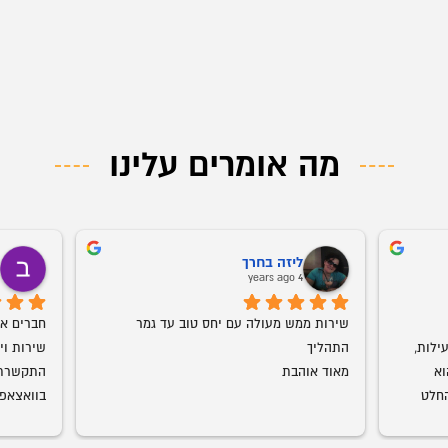
מה אומרים עלינו
ליזה בחרך
ב
o
4 years ago
שירות ממש מעולה עם יחס טוב עד גמר 
אמג'ד דואג שהמוצר יגיע במהירות וביעילות, 
התהליך
מוצרים ברמת גימור מדהימה. עכשיו הוא 
מאוד אוהבת
התחיל להביא חדרי ילדים גם אנחנו בהחלט 
עמג'אד, 