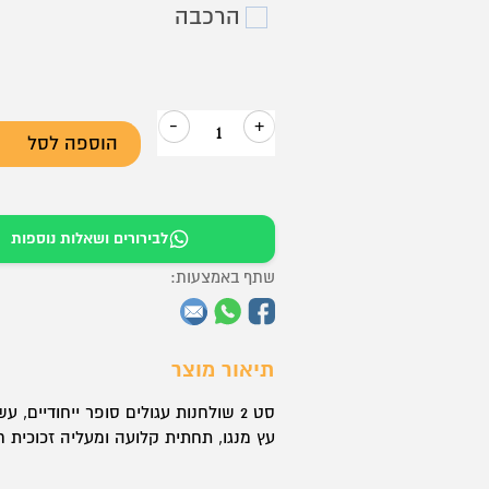
הרכבה
-
+
הוספה לסל
כמות
של
סט
לבירורים ושאלות נוספות
2
שולחנות
שתף באמצעות:
רטרו
תיאור מוצר
סט 2 שולחנות עגולים סופר ייחודיים, 
עץ מנגו, תחתית קלועה ומעליה זכוכית ח