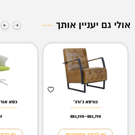
אולי גם יעניין אותך
כורסא ג'ורג'
כסא אורח
49
₪
1,990
–
₪
1,790
טווח
מחירים:
עד
יש לבחור אפשרויות
יש לבחו