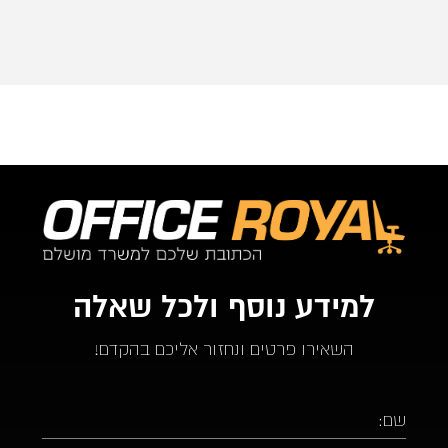
מ-24 שעות מההזמנה.
ממליץ בחום על אופיס רויאל.  ככול ויהיו לי צרכים עתידים 
לבטח אעדיף להשתמש בהם.
למידע נוסף ולכל שאלה
השאירו פרטים ונחזור אליכם בהקדם!