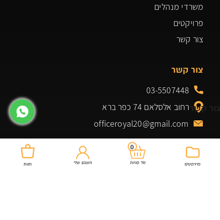
משרדי מנהלים
פרויקטים
צור קשר
צור קשר
03-5507448
רחוב אלסלאם 74 כפר ברא
ור קשר
officeroyal20@gmail.com
0
חשבון שלי
סל קניות
פרויקטים
חנות
מוצרים שלנו
שולחנות למשרד
כיסא מנהל
ארונות ומגירות למשרד
כיסא מזכירה