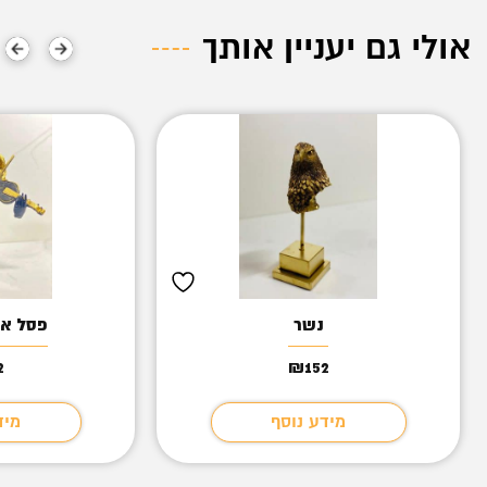
אולי גם יעניין אותך
נשר
פסל אי
2
₪
152
מידע נוסף
מיד