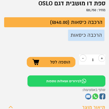
ספת דו מושבית דגם OSLO
מחיר:
1,750
₪
הרכבה כיסאות (₪40.00)
הרכבה כיסאות
-
+
הוספה לסל
כמות
של
ספת
לבירורים ושאלות נוספות
דו
שתף באמצעות:
מושבית
דגם
OSLO
תיאור מוצר