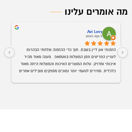
מה אומרים עלינו
Avi Levy
5 years ago
הזמנתי און ליין בשבת. תוך כדי ההזמנה שלחתי הבהרות 
לעניין הפריטים וזמן המשלוח בווטסאפ.  מענה מאוד מהיר 
איכותי ומדויק. עלות המוצרים האיכות והמשלוח היתה מאוד 
כלכלית. מחירים לטעמי יותר נמוכים מספקים מובילים אחרים 
השולחן הנבחר 
עם איכות ושירות הרבה יותר גבוה. האספקה היתה תוך פחות 
מ-24 שעות מההזמנה.
ממליץ בחום על אופיס רויאל.  ככול ויהיו לי צרכים עתידים 
לבטח אעדיף להשתמש בהם.