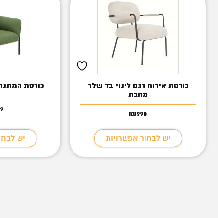
כורסת אירוח דגם לינוי בד שלד
כורסת המתנה 
מתכת
99
₪
990
יש לבחור אפשרויות
יש לבחו