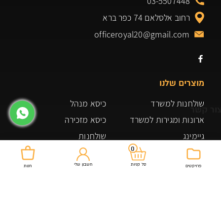
03-5507448
רחוב אלסלאם 74 כפר ברא
officeroyal20@gmail.com
מוצרים שלנו
שולחנות למשרד
כיסא מנהל
ור קשר
ארונות ומגירות למשרד
כיסא מזכירה
גיימינג
שולחנות
0
שולחן ביתי למשרד
ארונות אחסון
חשבון שלי
סל קניות
ארונות אחסון ומדפים
משרדים
פרויקטים
חנות
כורסאות ופינות ישיבה
תקנון האתר
כיסאות