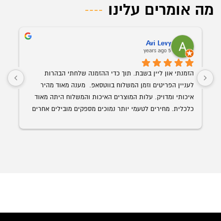
מה אומרים עלינו
Avi Levy
5 years ago
הזמנתי און ליין בשבת. תוך כדי ההזמנה שלחתי הבהרות 
לעניין הפריטים וזמן המשלוח בווטסאפ.  מענה מאוד מהיר 
איכותי ומדויק. עלות המוצרים האיכות והמשלוח היתה מאוד 
כלכלית. מחירים לטעמי יותר נמוכים מספקים מובילים אחרים 
השולחן הנבחר 
עם איכות ושירות הרבה יותר גבוה. האספקה היתה תוך פחות 
מ-24 שעות מההזמנה.
ממליץ בחום על אופיס רויאל.  ככול ויהיו לי צרכים עתידים 
לבטח אעדיף להשתמש בהם.