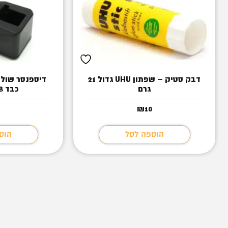
דבק סטיק – שפתון UHU גדול 21
דיספנסר שולח
גרם
כבד P701/3308
₪
10
הוספה לסל
הוס