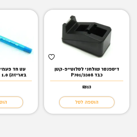
דיספנסר שולחני לסלוטייפ-קטן
כבד P701/3308
באריזה) TODAY`S LX Grip 1.0
₪
13
הוספה לסל
הוס