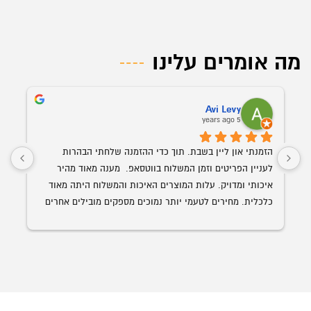
מה אומרים עלינו
Avi Levy
5 years ago
הזמנתי און ליין בשבת. תוך כדי ההזמנה שלחתי הבהרות 
לעניין הפריטים וזמן המשלוח בווטסאפ.  מענה מאוד מהיר 
איכותי ומדויק. עלות המוצרים האיכות והמשלוח היתה מאוד 
כלכלית. מחירים לטעמי יותר נמוכים מספקים מובילים אחרים 
השולחן הנבחר 
עם איכות ושירות הרבה יותר גבוה. האספקה היתה תוך פחות 
מ-24 שעות מההזמנה.
ממליץ בחום על אופיס רויאל.  ככול ויהיו לי צרכים עתידים 
לבטח אעדיף להשתמש בהם.