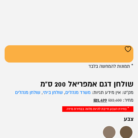
* תמונות להמחשה בלבד
שולחן דגם אמפריאל 200 ס"מ
מק"ט:
אין מידע
תגיות:
משרד מנהלים
,
שולחן ביתי
,
שולחן מנהלים
המחיר
המחיר
מחיר:
2,600
₪
1,499
₪
המקורי
הנוכחי
* בחירת הצבע חייבת להיות מלווה בבחירת מידה
היה:
הוא:
צבע
₪1,499.
₪2,600.
אגוז DERBY
אלון ROYAL TEAK