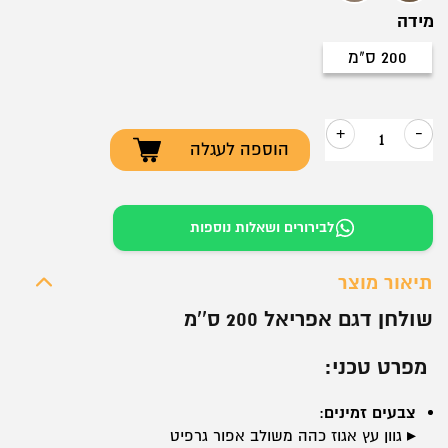
מידה
200 ס"מ
200 ס"מ
+
-
הוספה לעגלה
כמות
של
שולחן
לבירורים ושאלות נוספות
דגם
אמפריאל
תיאור מוצר
200
שולחן דגם אפריאל 200 ס''מ
ס''מ
️ מפרט טכני:
צבעים זמינים
:
▸ גוון עץ אגוז כהה משולב אפור גרפיט