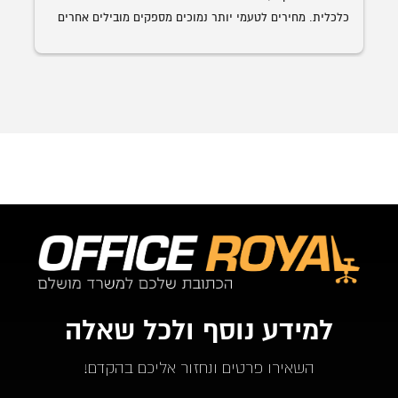
כלכלית. מחירים לטעמי יותר נמוכים מספקים מובילים אחרים 
השולחן הנבחר 
עם איכות ושירות הרבה יותר גבוה. האספקה היתה תוך פחות 
מ-24 שעות מההזמנה.
ממליץ בחום על אופיס רויאל.  ככול ויהיו לי צרכים עתידים 
לבטח אעדיף להשתמש בהם.
למידע נוסף ולכל שאלה
השאירו פרטים ונחזור אליכם בהקדם!