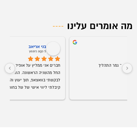
מה אומרים עלינו
בני אריאב
5 years ago
תהליך
קיבלתי ליווי אישי של של בחור בשם עמג'אד, גבר שבג
הכל היה מורכב לשביעות רצוני, תוך יומיים בלבד!
פרמיום, במחירים הכי טובים שיש. כל הכבוד לכם ותמש