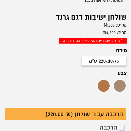
* תמונות להמחשה בלבד
שולחן ישיבות דגם גרנד
מק"ט:
M1005
מחיר:
4,500
₪
* בחירת הצבע חייבת להיות מלווה בבחירת מידה
מידה
220/110/75 ס"מ
220/110/75 ס"מ
צבע
אגוז (פארוק)
אלון (אטלנטיק)
הרכבה עבור שולחן (₪ 220.00)
הרכבה