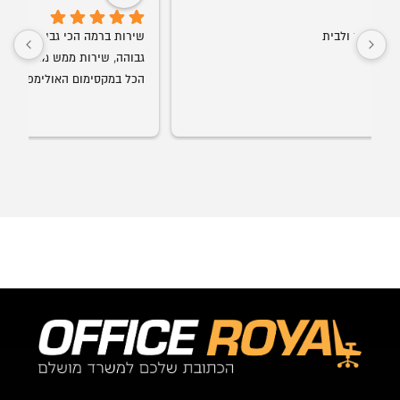
הכל במקסימום האולימפי! ממליץ לכולם בחום!