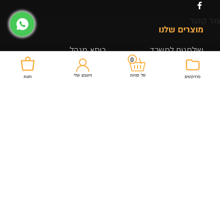
ור קשר
מוצרים שלנו
שולחנות למשרד
כיסא מנהל
0
ארונות ומגירות למשרד
כיסא מזכירה
חשבון שלי
סל קניות
פרויקטים
חנות
גיימינג
שולחנות
שולחן ביתי למשרד
ארונות אחסון
ארונות אחסון ומדפים
משרדים
כורסאות ופינות ישיבה
תקנון האתר
כיסאות