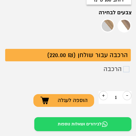
רוחב 180 ס''מ
צבעים לבחירה
צבע עץ אגוז (כהה) משולב לבן
צבע עץ אלון (בהיר) משולב לבן
הרכבה עבור שולחן (₪ 220.00)
הרכבה
+
-
הוספה לעגלה
כמות
של
שולחן
לבירורים ושאלות נוספות
משרדי