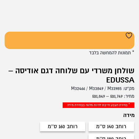
* תמונות להמחשה בלבד
שולחן משרדי עם שלוחה דגם אודיסה –
EDUSSA
מק"ט:
M32466 / M33849 / M33985
טווח
מחיר:
1,749
₪
–
1,849
₪
מחירים:
* בחירת הצבע חייבת להיות מלווה בבחירת מידה
מידה
עד
רוחב 140 ס''מ
רוחב 160 ס''מ
רוחב 140 ס''מ
רוחב 160 ס''מ
רוחב 180 ס''מ