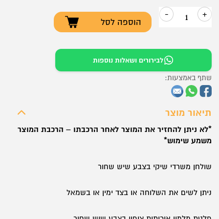
-
+
הוספה לסל
כמות
של
שולחן
לבירורים ושאלות נוספות
משרדי
שתף באמצעות:
עם
שלוחה
LEMAS
תיאור מוצר
צבע
*לא ניתן להחזיר את המוצר לאחר הרכבתו – הרכבת המוצר
שיש
משמע שימוש*
שחור
שולחן משרדי שיקי בצבע שיש שחור
ניתן לשים את השלוחה או בצד ימין או בשמאל
פלטת מלמין איכותית ציפוי בצבע שיש שחור