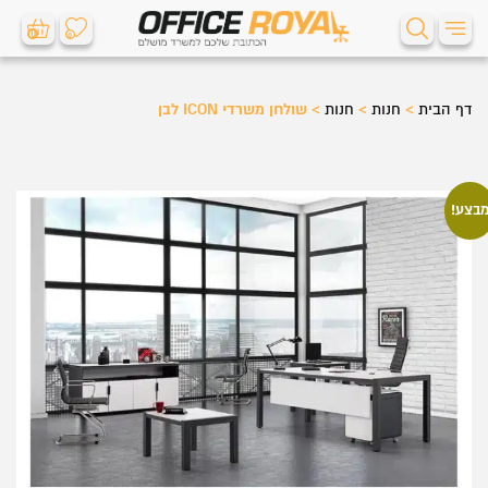
0
0
דף הבית
>
חנות
>
חנות
>
שולחן משרדי ICON לבן
בצע!