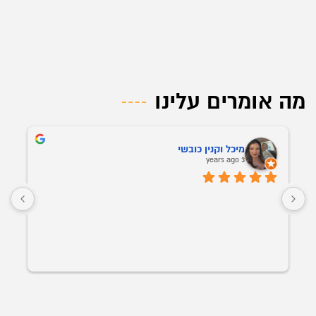
מה אומרים עלינו
מיכל וקנין כובשי
3 years ago
חנ