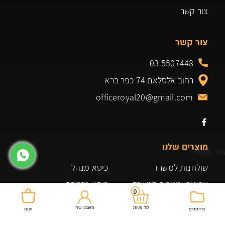
צור קשר
צור קשר
03-5507448
רחוב אלסלאם 74 כפר ברא
officeroyal20@gmail.com
מוצרים שלנו
ור קשר
שולחנות למשרד
כיסא מנהל
ארונות ומגירות למשרד
כיסא מזכירה
0
גיימינג
שולחנות
חשבון שלי
סל קניות
פרויקטים
חנות
שולחן ביתי למשרד
ארונות אחסון