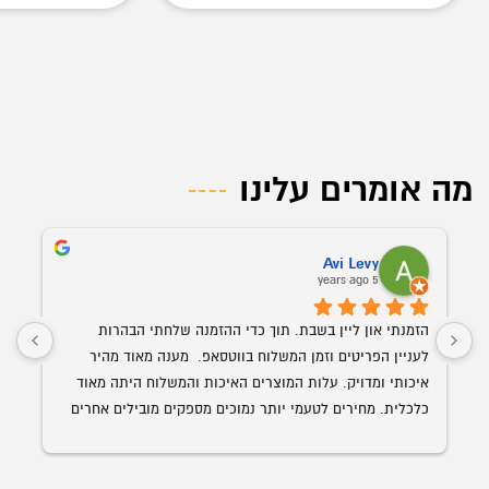
מה אומרים עלינו
Avi Levy
5 years ago
הזמנתי און ליין בשבת. תוך כדי ההזמנה שלחתי הבהרות 
לעניין הפריטים וזמן המשלוח בווטסאפ.  מענה מאוד מהיר 
איכותי ומדויק. עלות המוצרים האיכות והמשלוח היתה מאוד 
כלכלית. מחירים לטעמי יותר נמוכים מספקים מובילים אחרים 
השולחן הנבחר 
עם איכות ושירות הרבה יותר גבוה. האספקה היתה תוך פחות 
מ-24 שעות מההזמנה.