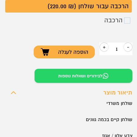
הרכבה עבור שולחן (₪ 220.00)
הרכבה
+
-
הוספה לעגלה
כמות
של
שולחן
לבירורים ושאלות נוספות
עבודה
דגם
תיאור מוצר
FIRAT
שולחן משרדי
שולחן קיים בכמה גוונים
צבע אלון / אגוז