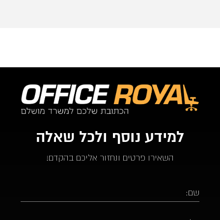
ממליץ בחום על אופיס רויאל.  ככול ויהיו לי צרכים עתידים 
לבטח אעדיף להשתמש בהם.
למידע נוסף ולכל שאלה
השאירו פרטים ונחזור אליכם בהקדם!