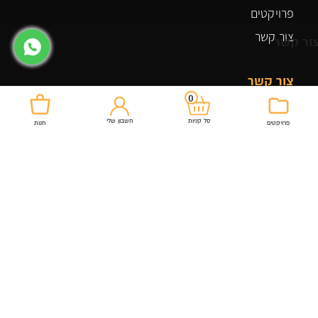
פרויקטים
צור קשר
ור קשר
צור קשר
0
03-5507448
חשבון שלי
סל קניות
פרויקטים
חנות
רחוב אלסלאם 74 כפר ברא
officeroyal20@gmail.com
מוצרים שלנו
שולחנות למשרד
כיסא מנהל
ארונות ומגירות למשרד
כיסא מזכירה
גיימינג
שולחנות