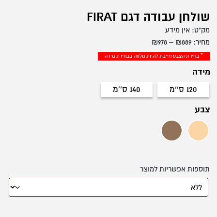
שולחן עבודה דגם FIRAT
מק"ט:
אין מידע
טווח
מחיר:
889
₪
–
978
₪
מחירים:
* בחירת הצבע חייבת להיות מלווה בבחירת מידה
מידה
עד
120 ס''מ
140 ס''מ
120 ס''מ
140 ס''מ
צבע
מרפילה (אלון בהיר)
פארוק (אגוז כהה)
תוספות אפשריות למוצר