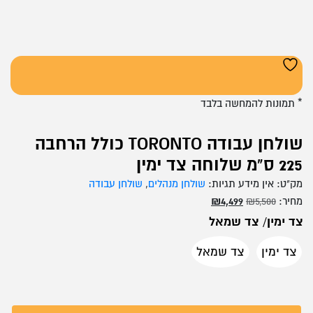
* תמונות להמחשה בלבד
שולחן עבודה TORONTO כולל הרחבה
225 ס"מ שלוחה צד ימין
מק"ט:
אין מידע
תגיות:
שולחן מנהלים
,
שולחן עבודה
המחיר
המחיר
מחיר:
5,500
₪
4,499
₪
המקורי
הנוכחי
צד ימין/ צד שמאל
היה:
הוא:
צד ימין
צד שמאל
₪4,499.
₪5,500.
צד ימין
צד שמאל