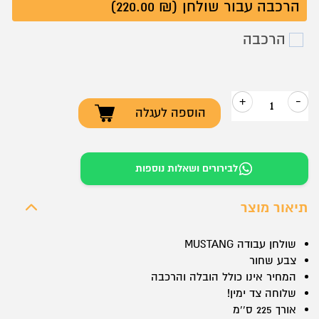
הרכבה עבור שולחן (₪ 220.00)
הרכבה
+
-
הוספה לעגלה
כמות
של
שולחן
לבירורים ושאלות נוספות
עבודה
TORONTO
תיאור מוצר
כולל
הרחבה
שולחן עבודה MUSTANG
צבע שחור
225
המחיר אינו כולל הובלה והרכבה
ס``מ
שלוחה צד ימין!
שלוחה
אורך 225 ס``מ