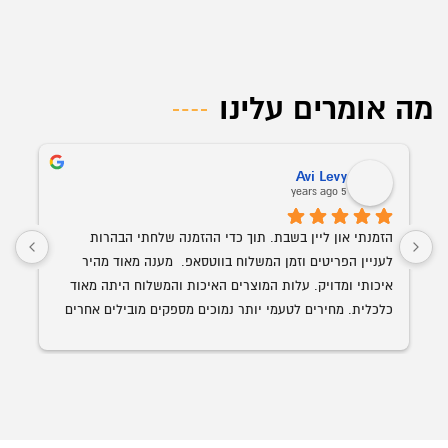
מה אומרים עלינו
Avi Levy
5 years ago
הזמנתי און ליין בשבת. תוך כדי ההזמנה שלחתי הבהרות 
לעניין הפריטים וזמן המשלוח בווטסאפ.  מענה מאוד מהיר 
איכותי ומדויק. עלות המוצרים האיכות והמשלוח היתה מאוד 
כלכלית. מחירים לטעמי יותר נמוכים מספקים מובילים אחרים 
השולחן הנבחר 
עם איכות ושירות הרבה יותר גבוה. האספקה היתה תוך פחות 
מ-24 שעות מההזמנה.
ממליץ בחום על אופיס רויאל.  ככול ויהיו לי צרכים עתידים 
לבטח אעדיף להשתמש בהם.