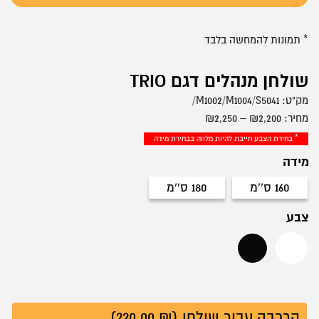
* תמונות להמחשה בלבד
שולחן מנהלים דגם TRIO
מק"ט:
M1002/M1004/S5041/
טווח
מחיר:
2,200
₪
–
2,250
₪
מחירים:
* בחירת הצבע חייבת להיות מלווה בבחירת מידה
מידה
עד
160 ס''מ
180 ס''מ
160 ס''מ
180 ס''מ
צבע
לבן
שחור
הרכבה עבור שולחן (₪ 220.00)