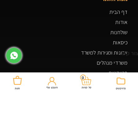
דף הבית
אודות
שולחנות
כיסאות
ארונות ומגירות למשרד
ור קשר
משרדי מנהלים
פרויקטים
0
צור קשר
חשבון שלי
סל קניות
פרויקטים
חנות
צור קשר
03-5507448
רחוב אלסלאם 74 כפר ברא
officeroyal20@gmail.com