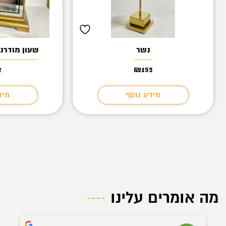
נשר
שעון מודרנ
2
₪
152
מידע נוסף
מיד
מה אומרים עלינו