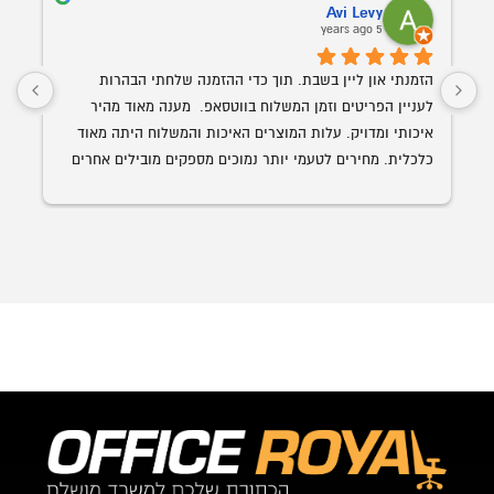
Avi Levy
5 years ago
הזמנתי און ליין בשבת. תוך כדי ההזמנה שלחתי הבהרות 
לעניין הפריטים וזמן המשלוח בווטסאפ.  מענה מאוד מהיר 
איכותי ומדויק. עלות המוצרים האיכות והמשלוח היתה מאוד 
כלכלית. מחירים לטעמי יותר נמוכים מספקים מובילים אחרים 
השולחן הנבחר 
עם איכות ושירות הרבה יותר גבוה. האספקה היתה תוך פחות 
מ-24 שעות מההזמנה.
ממליץ בחום על אופיס רויאל.  ככול ויהיו לי צרכים עתידים 
לבטח אעדיף להשתמש בהם.