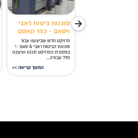
ניוס גול בע''מ -
סוכנות ביטוח ראבי
רת
ויסאם - כפר קאסם
יקט משרד - גיניוס גול בע''מ
פרויקט חדש שביצענו עבור
וץ ועיצוב מותאם אישית
סוכנות הביטוח ראבי & סאם ✨
ר פגישת ייעוץ מקיפה,
במסגרת הפרויקט תכננו ועיצבנו
נו עבור הלקוח...
חלל עבודה...
המשך קריאה >>
המשך קריאה >>