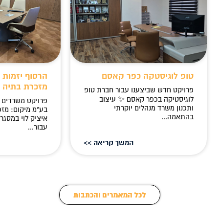
טופ לוגיסטקה כפר קאסם
הרסוף יזמות ו
מזכרת בתיה
פרויקט חדש שביצענו עבור חברת טופ
לוגיסטיקה בכפר קאסם ✨ עיצוב
פרויקט משרדים –
ותכנון משרד מנהלים יוקרתי
בע"מ מיקום: מזכ
בהתאמה...
איציק לוי במסגר
עבור...
המשך קריאה >>
לכל המאמרים והכתבות